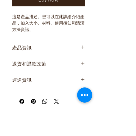
Buy Now
這是產品描述。您可以在此詳細介紹產
品，加入大小、材料、使用須知和清潔
方法資訊。
產品資訊
您可以在此詳細介紹產品，加入
大小、
退貨和退款政策
材料、使用須知和清潔方法資訊
。您也
可以解釋產品的賣點和可以帶來的好
您可以在此向顧客介紹在遇上不滿意購
處。
運送資訊
物體驗時可以採取的行動。 
您可以在此講解
出貨方法、包裝選項和
簡易退貨換貨
運費
。
過程輕鬆快捷
加強顧客信心
只要提供清晰之
運送政策
資訊，您就可
以促進信任，確保顧客安心購物。
只要有簡單易讀的退款或退貨政策，您
就可以促進信任，確保顧客安心購物。