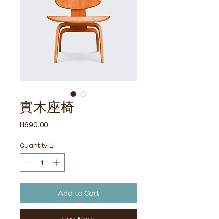
實木座椅
Price
£690.00
Quantity
*
Add to Cart