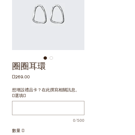
圈圈耳環
價
£269.00
格
想增設禮品卡？在此撰寫相關訊息。
(選填)
0/500
數量
*