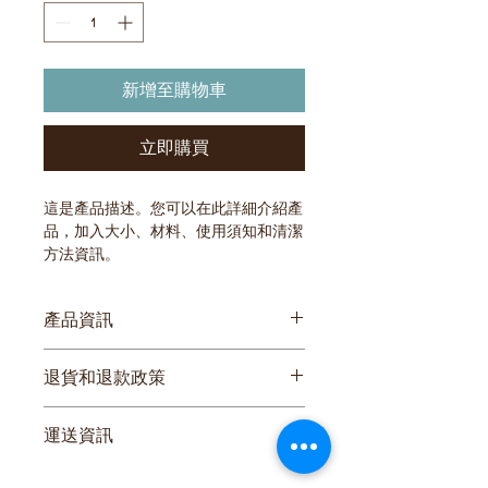
新增至購物車
立即購買
這是產品描述。您可以在此詳細介紹產
品，加入大小、材料、使用須知和清潔
方法資訊。
產品資訊
您可以在此詳細介紹產品，加入
大小、
退貨和退款政策
材料、使用須知和清潔方法資訊
。您也
可以解釋產品的賣點和可以帶來的好
您可以在此向顧客介紹在遇上不滿意購
處。
運送資訊
物體驗時可以採取的行動。 
您可以在此講解
出貨方法、包裝選項和