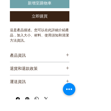
新增至購物車
立即購買
這是產品描述。您可以在此詳細介紹產
品，加入大小、材料、使用須知和清潔
方法資訊。
產品資訊
您可以在此詳細介紹產品，加入
大小、
退貨和退款政策
材料、使用須知和清潔方法資訊
。您也
可以解釋產品的賣點和可以帶來的好
您可以在此向顧客介紹在遇上不滿意購
處。
運送資訊
物體驗時可以採取的行動。 
您可以在此講解
出貨方法、包裝選項和
簡易退貨換貨
運費
。
過程輕鬆快捷
加強顧客信心
只要提供清晰之
運送政策
資訊，您就可