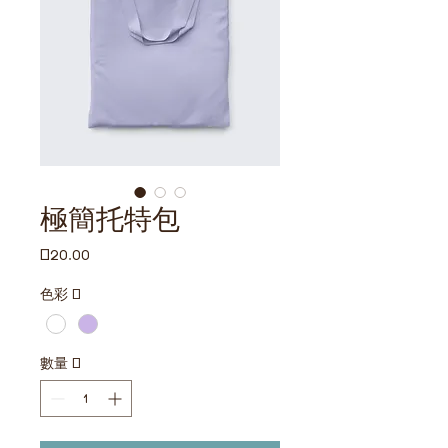
極簡托特包
價
£20.00
格
色彩
*
數量
*