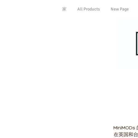
家
All Products
New Page
MiniM
在英国和