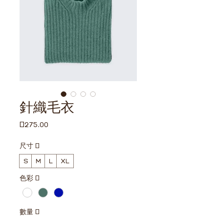
針織毛衣
價
£275.00
格
尺寸
*
S
M
L
XL
色彩
*
數量
*