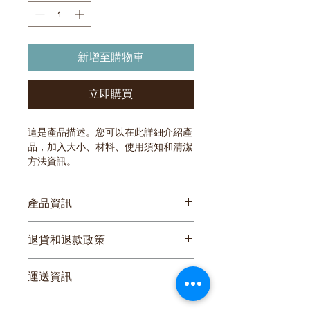
新增至購物車
立即購買
這是產品描述。您可以在此詳細介紹產
品，加入大小、材料、使用須知和清潔
方法資訊。
產品資訊
您可以在此詳細介紹產品，加入
大小、
退貨和退款政策
材料、使用須知和清潔方法資訊
。您也
可以解釋產品的賣點和可以帶來的好
您可以在此向顧客介紹在遇上不滿意購
處。
運送資訊
物體驗時可以採取的行動。 
您可以在此講解
出貨方法、包裝選項和