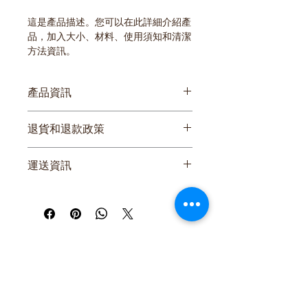
這是產品描述。您可以在此詳細介紹產
品，加入大小、材料、使用須知和清潔
方法資訊。
產品資訊
您可以在此詳細介紹產品，加入
大小、
退貨和退款政策
材料、使用須知和清潔方法資訊
。您也
可以解釋產品的賣點和可以帶來的好
您可以在此向顧客介紹在遇上不滿意購
處。
運送資訊
物體驗時可以採取的行動。 
您可以在此講解
出貨方法、包裝選項和
簡易退貨換貨
運費
。
過程輕鬆快捷
加強顧客信心
只要提供清晰之
運送政策
資訊，您就可
以促進信任，確保顧客安心購物。
只要有簡單易讀的退款或退貨政策，您
就可以促進信任，確保顧客安心購物。